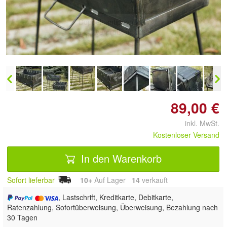
Doppelt antippen zum
vergrößern
89,00 €
inkl. MwSt.
Kostenloser Versand
In den Warenkorb
Sofort lieferbar
10+
Auf Lager
14
 verkauft
, Lastschrift, Kreditkarte, Debitkarte,
Ratenzahlung, Sofortüberweisung, Überweisung, Bezahlung nach
30 Tagen