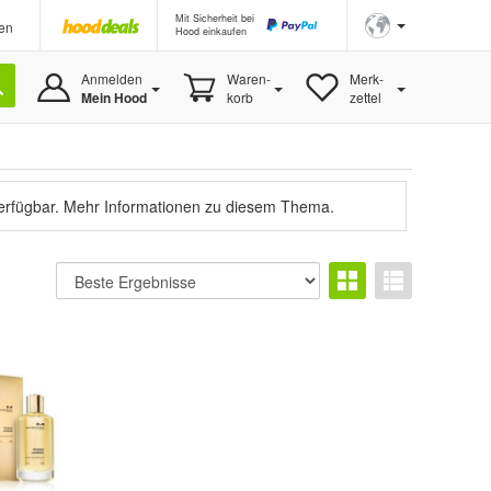
Mit Sicherheit bei
en
Hood einkaufen
Anmelden
Waren-
Merk-
Mein Hood
korb
zettel
verfügbar.
Mehr Informationen zu diesem Thema.