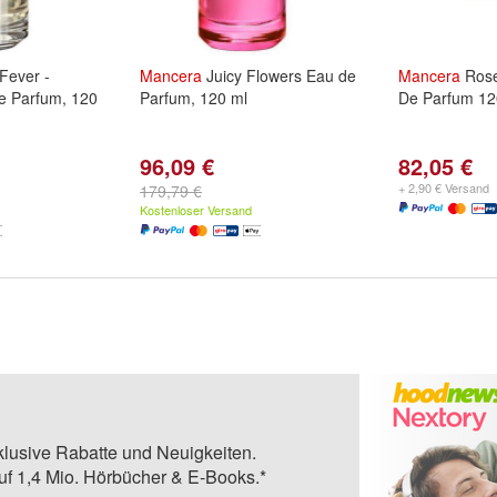
Fever -
Mancera
Juicy Flowers Eau de
Mancera
Rose
de Parfum, 120
Parfum, 120 ml
De Parfum 12
96,09 €
82,05 €
+ 2,90 € Versand
179,79 €
Kostenloser Versand
klusive Rabatte und Neuigkeiten.
auf 1,4 Mio. Hörbücher & E-Books.*