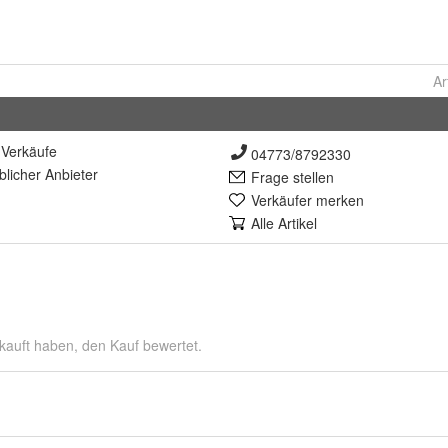
Ar
Verkäufe
04773/8792330
lich
er Anbieter
Frage stellen
Verkäufer merken
Alle Artikel
kauft haben, den Kauf bewertet.