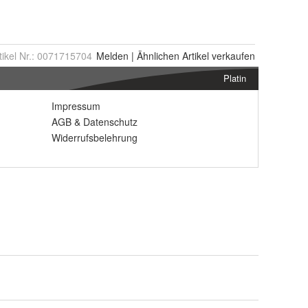
tikel Nr.:
0071715704
Melden
|
Ähnlichen
Artikel verkaufen
Platin
Impressum
AGB
&
Datenschutz
Widerrufsbelehrung