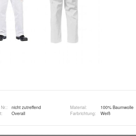
 Nr.:
nicht zutreffend
Material
:
100% Baumwolle
t
:
Overall
Farbrichtung
:
Weiß