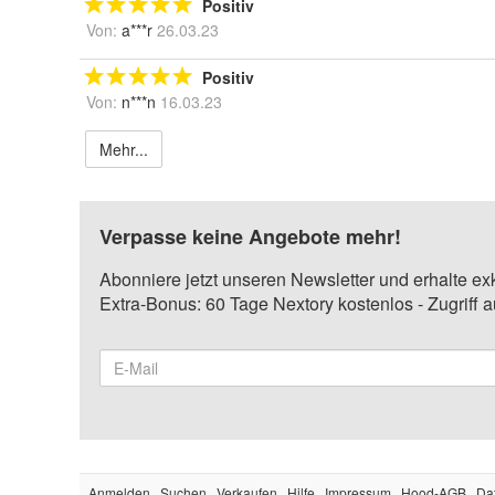
Positiv
Von:
a***r
26.03.23
Positiv
Von:
n***n
16.03.23
Mehr...
Verpasse keine Angebote mehr!
Abonniere jetzt unseren Newsletter und erhalte ex
Extra-Bonus: 60 Tage Nextory kostenlos - Zugriff 
Anmelden
Suchen
Verkaufen
Hilfe
Impressum
Hood-AGB
Da