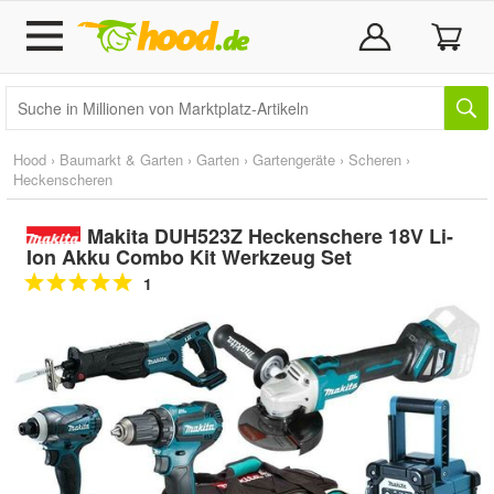
Hood
›
Baumarkt & Garten
›
Garten
›
Gartengeräte
›
Scheren
›
Heckenscheren
Makita DUH523Z Heckenschere 18V Li-
Ion Akku Combo Kit Werkzeug Set
1