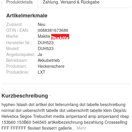
Produktdetails
Zahlung, Versand & Rückgabe
Artikelmerkmale
Zustand:
Neu
GTIN / EAN:
0088381673686
Marke:
Makita
Hersteller Nr.:
DUH523
Modell
:
DUH523
Angebotspaket
:
Ja
Betriebsart
:
Akkubetrieb
Produktart
:
Heckenschere
Produktlinie
:
LXT
Kurzbeschreibung
*
hyphen fslash dot artikel dot lieferumfang dot tabelle beschreibung
normal dot ueberschrift tabelle dot ueberschrift tabelle klein DejaVu
Helvetica Segoe Trebuchet media ampersand amp ampersand nbsp
153b60 153B60 546565 artikelbezeichnung bezahlung Crossselling
FFF FFFFFF flexiset flexiset1 gallerie
... Mehr