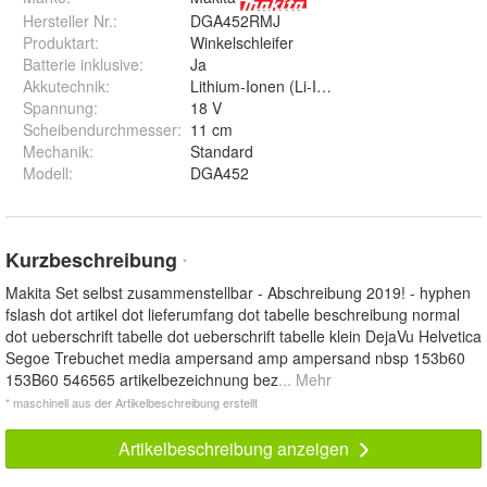
Hersteller Nr.:
DGA452RMJ
Produktart
:
Winkelschleifer
Batterie inklusive
:
Ja
Akkutechnik
:
Lithium-Ionen (Li-Ion)
Spannung
:
18 V
Scheibendurchmesser
:
11 cm
Mechanik
:
Standard
Modell
:
DGA452
Kurzbeschreibung
*
Makita Set selbst zusammenstellbar - Abschreibung 2019! - hyphen
fslash dot artikel dot lieferumfang dot tabelle beschreibung normal
dot ueberschrift tabelle dot ueberschrift tabelle klein DejaVu Helvetica
Segoe Trebuchet media ampersand amp ampersand nbsp 153b60
153B60 546565 artikelbezeichnung bez
... Mehr
* maschinell aus der Artikelbeschreibung erstellt
Artikelbeschreibung anzeigen