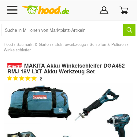
Hood
›
Baumarkt & Garten
›
Elektrowerkzeuge
›
Schleifen & Polieren
›
Winkelschleifer
MAKITA Akku Winkelschleifer DGA452
RMJ 18V LXT Akku Werkzeug Set
2