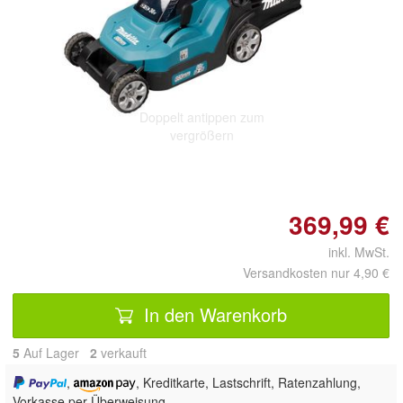
Doppelt antippen zum
vergrößern
369,99 €
inkl. MwSt.
Versandkosten nur 4,90 €
In den Warenkorb
5
Auf Lager
2
 verkauft
,
, Kreditkarte, Lastschrift, Ratenzahlung,
Vorkasse per Überweisung