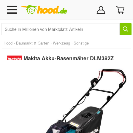
Hood
›
Baumarkt & Garten
›
Werkzeug
›
Sonstige
Makita Akku-Rasenmäher DLM382Z