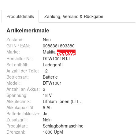
Produktdetails
Zahlung, Versand & Rückgabe
Artikelmerkmale
Zustand:
Neu
GTIN / EAN:
0088381803380
Marke:
Makita
Hersteller Nr.:
DTW1001RTJ
Set enthält
:
Ladegerät
Anzahl der Teile
:
12
Betriebsart
:
Batterie
Modell
:
DTW1001
Anzahl an Akkus
:
2
Spannung
:
18 V
Akkutechnik
:
Lithium-Ionen (Li-Ion)
Akkukapazität
:
5 Ah
Batterie inklusive
:
Ja
Zusatzgriff
:
Nein
Produktart
:
Schlagbohrmaschine
Drehzahl
:
1800 UpM