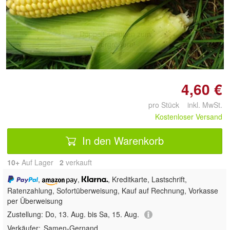
Doppelt antippen zum
vergrößern
4,60 €
pro Stück inkl. MwSt.
Kostenloser Versand
In den Warenkorb
10+
Auf Lager
2
 verkauft
,
,
, Kreditkarte, Lastschrift,
Ratenzahlung, Sofortüberweisung,
Kauf auf Rechnung, Vorkasse
per Überweisung
Zustellung:
Do, 13. Aug. bis Sa, 15. Aug.
Verkäufer:
Samen-Gernand