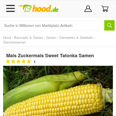
Hood
›
Baumarkt & Garten
›
Garten
›
Sämereien & Zwiebeln
›
Gemüsesamen
Mais Zuckermais Sweet Tatonka Samen
1