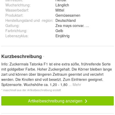
Wuchsrichtung
:
Länglich
Wasserbedarf
:
Mittel
Produktart
:
Gemüsesamen
Herstellungsland und -region
:
Deutschland
Gattung
:
Zea mays convar. saccharata L.
Farbrichtung
:
Gelb
Lebenszyklus
:
Einjährig
Kurzbeschreibung
*
Info: Zuckermais Tatonka F1 ist eine extra süße, frühreifende Sorte
mit goldgelber Farbe. Hoher Zuckergehalt. Die Körner bleiben lange
zart und können über längeren Zeitraum geerntet und verzehrt
werden. Die Knollen sind voll besetzt. Zum Einfrieren geeignet.
Spitzensorte. Wuchshöhe ca. 1,20 - 1,80
... Mehr
* maschinell aus der Artikelbeschreibung erstellt
Artikelbeschreibung anzeigen