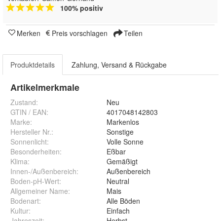
100% positiv
Merken
Preis vorschlagen
Teilen
Produktdetails
Zahlung, Versand & Rückgabe
Artikelmerkmale
Zustand:
Neu
GTIN / EAN:
4017048142803
Marke:
Markenlos
Hersteller Nr.:
Sonstige
Sonnenlicht
:
Volle Sonne
Besonderheiten
:
Eßbar
Klima
:
Gemäßigt
Innen-/Außenbereich
:
Außenbereich
Boden-pH-Wert
:
Neutral
Allgemeiner Name
:
Mais
Bodenart
:
Alle Böden
Kultur
:
Einfach
Jahreszeit
:
Herbst