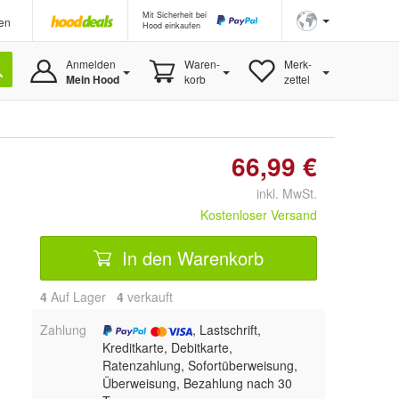
Mit Sicherheit bei
en
Hood einkaufen
Anmelden
Waren-
Merk-
Mein Hood
korb
zettel
66,99 €
inkl. MwSt.
Kostenloser Versand
In den Warenkorb
4
Auf Lager
4
 verkauft
Zahlung
, Lastschrift,
Kreditkarte, Debitkarte,
Ratenzahlung, Sofortüberweisung,
Überweisung, Bezahlung nach 30