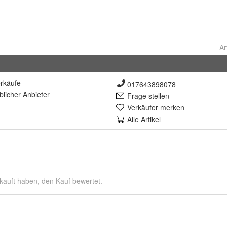
Ar
rkäufe
017643898078
lich
er Anbieter
Frage stellen
Verkäufer merken
Alle Artikel
kauft haben, den Kauf bewertet.