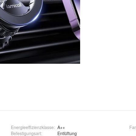
Energieeffizienzklasse:
A++
Fa
Befestigungsart
:
Entlüftung