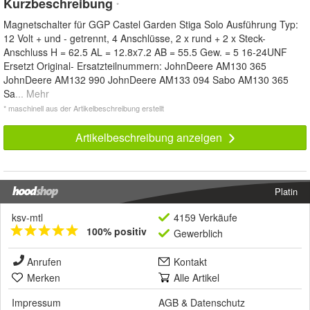
Kurzbeschreibung
*
Magnetschalter für GGP Castel Garden Stiga Solo Ausführung Typ:
12 Volt + und - getrennt, 4 Anschlüsse, 2 x rund + 2 x Steck-
Anschluss H = 62.5 AL = 12.8x7.2 AB = 55.5 Gew. = 5 16-24UNF
Ersetzt Original- Ersatzteilnummern: JohnDeere AM130 365
JohnDeere AM132 990 JohnDeere AM133 094 Sabo AM130 365
Sa
... Mehr
* maschinell aus der Artikelbeschreibung erstellt
Artikelbeschreibung anzeigen
Platin
ksv-mtl
4159 Verkäufe
100% positiv
Gewerblich
Anrufen
Kontakt
Merken
Alle Artikel
Impressum
AGB
&
Datenschutz