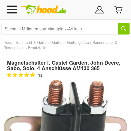
Hood
›
Baumarkt & Garten
›
Garten
›
Gartengeräte
›
Rasenmäher &
Rasenpflege
›
Ersatzteile
Magnetschalter f. Castel Garden, John Deere,
Sabo, Solo, 4 Anschlüsse AM130 365
18