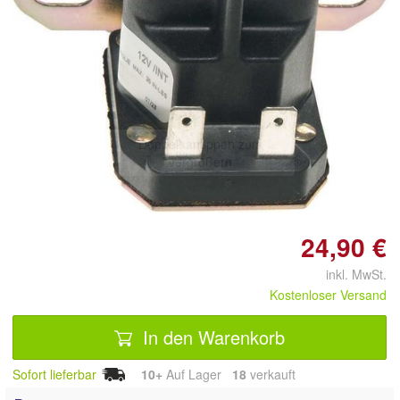
Doppelt antippen zum
vergrößern
24,90 €
inkl. MwSt.
Kostenloser Versand
In den Warenkorb
Sofort lieferbar
10+
Auf Lager
18
 verkauft