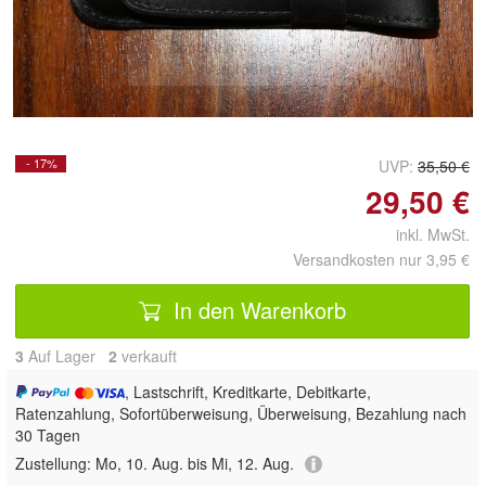
Doppelt antippen zum
vergrößern
- 17%
UVP:
35,50 €
29,50 €
inkl. MwSt.
Versandkosten nur 3,95 €
In den Warenkorb
3
Auf Lager
2
 verkauft
, Lastschrift, Kreditkarte, Debitkarte,
Ratenzahlung, Sofortüberweisung, Überweisung, Bezahlung nach
30 Tagen
Zustellung:
Mo, 10. Aug. bis Mi, 12. Aug.