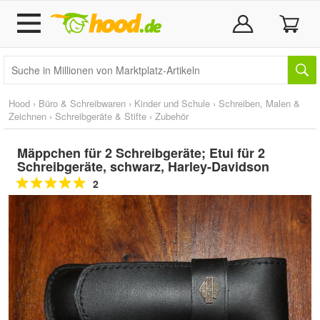
Hood
›
Büro & Schreibwaren
›
Kinder und Schule
›
Schreiben, Malen &
Zeichnen
›
Schreibgeräte & Stifte
›
Zubehör
Mäppchen für 2 Schreibgeräte; Etui für 2
Schreibgeräte, schwarz, Harley-Davidson
2