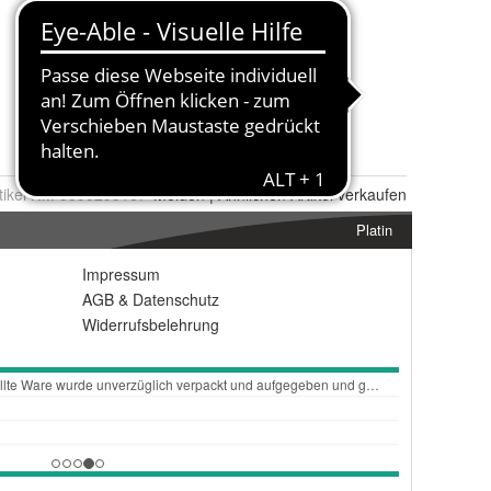
tikel Nr.:
0090299167
Melden
|
Ähnlichen
Artikel verkaufen
Platin
Impressum
AGB
&
Datenschutz
Widerrufsbelehrung