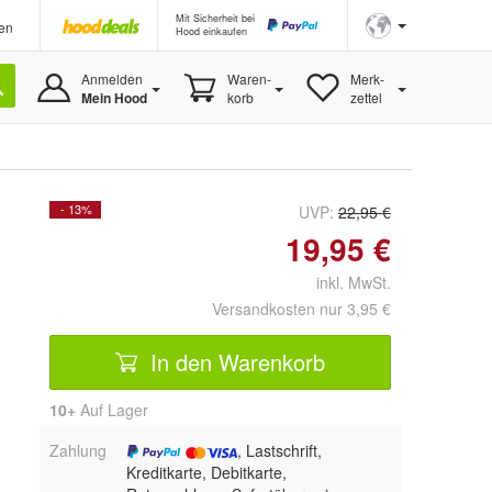
Mit Sicherheit bei
en
Hood einkaufen
Anmelden
Waren-
Merk-
Mein Hood
korb
zettel
- 13%
UVP:
22,95 €
19,95 €
inkl. MwSt.
Versandkosten nur 3,95 €
In den Warenkorb
10+
Auf Lager
Zahlung
, Lastschrift,
Kreditkarte, Debitkarte,