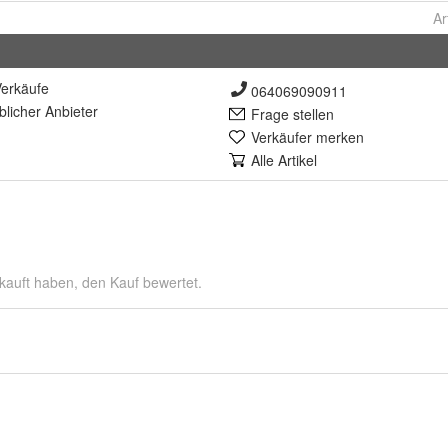
Ar
erkäufe
064069090911
lich
er Anbieter
Frage stellen
Verkäufer merken
Alle Artikel
kauft haben, den Kauf bewertet.