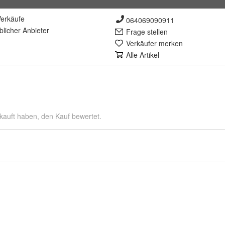
erkäufe
064069090911
lich
er Anbieter
Frage stellen
Verkäufer merken
Alle Artikel
kauft haben, den Kauf bewertet.