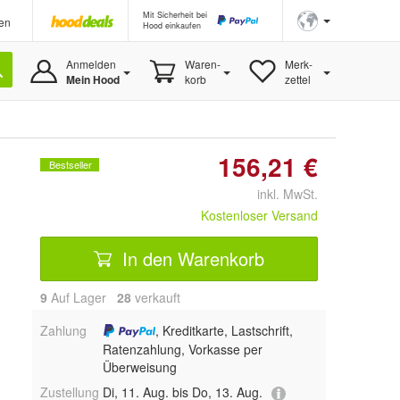
Mit Sicherheit bei
en
Hood einkaufen
Anmelden
Waren-
Merk-
Mein Hood
korb
zettel
156,21 €
Bestseller
inkl. MwSt.
Kostenloser Versand
In den Warenkorb
9
Auf Lager
28
 verkauft
Zahlung
, Kreditkarte, Lastschrift,
Ratenzahlung, Vorkasse per
Überweisung
Zustellung
Di, 11. Aug. bis Do, 13. Aug.