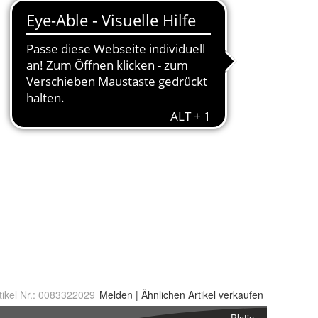
tikel Nr.:
0083322029
Melden
|
Ähnlichen
Artikel verkaufen
Platin