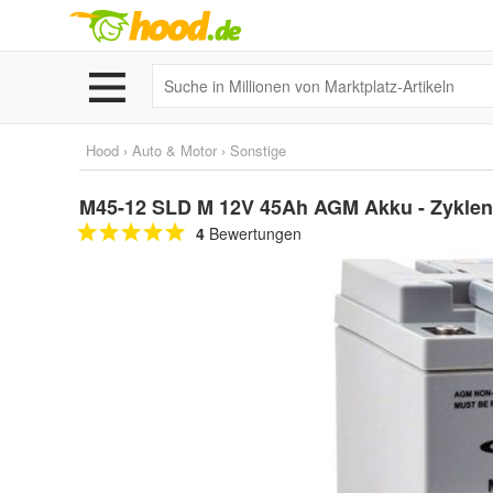
Hood
›
Auto & Motor
›
Sonstige
M45-12 SLD M 12V 45Ah AGM Akku - Zyklenfes
4
Bewertungen