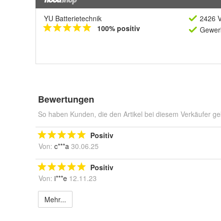
YU Batterietechnik
2426 V
100% positiv
Gewerb
Bewertungen
So haben Kunden, die den Artikel bei diesem Verkäufer ge
Positiv
Von:
c***a
30.06.25
Positiv
Von:
i***e
12.11.23
Mehr...