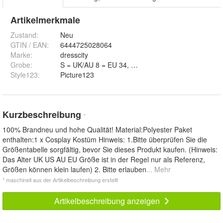
Artikelmerkmale
Zustand:
Neu
GTIN / EAN:
6444725028064
Marke:
dresscity
Grobe
:
S = UK/AU 8 = EU 34, M = UK/AU 10 = EU 36, L = 
Style123
:
Picture123
Kurzbeschreibung
*
100% Brandneu und hohe Qualität! Material:Polyester Paket
enthalten:1 x Cosplay Kostüm Hinweis: 1.Bitte überprüfen Sie die
Größentabelle sorgfältig, bevor Sie dieses Produkt kaufen. (Hinweis:
Das Alter UK US AU EU Größe ist in der Regel nur als Referenz,
Größen können klein laufen) 2. Bitte erlauben
... Mehr
* maschinell aus der Artikelbeschreibung erstellt
Artikelbeschreibung anzeigen