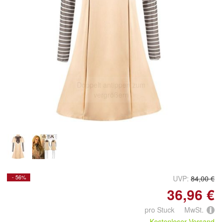
Doppelt antippen zum
vergrößern
- 56%
UVP:
84,00 €
36,96 €
pro Stuck MwSt.
Kostenloser Versand