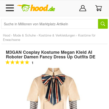
Hood
›
Mode & Schuhe
›
Kostüme & Verkleidungen
›
Kostüme für
Erwachsene
M3GAN Cosplay Kostume Megan Kleid AI
Roboter Damen Fancy Dress Up Outfits DE
1