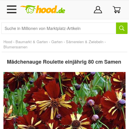
Hood
›
Baumarkt & Garten
›
Garten
›
Sämereien & Zwiebeln
›
Blumensamen
Mädchenauge Roulette einjährig 80 cm Samen