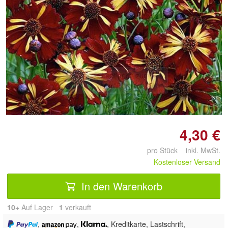
Doppelt antippen zum
vergrößern
4,30 €
pro Stück inkl. MwSt.
Kostenloser Versand
In den Warenkorb
10+
Auf Lager
1
 verkauft
,
,
, Kreditkarte, Lastschrift,