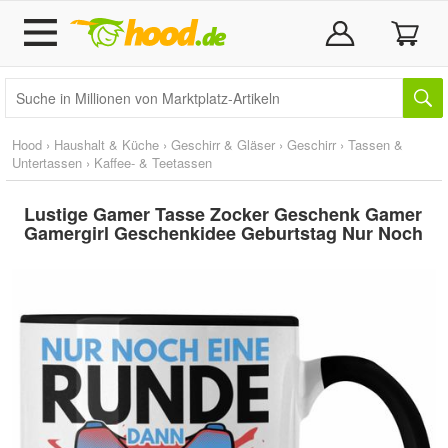
Hood
›
Haushalt & Küche
›
Geschirr & Gläser
›
Geschirr
›
Tassen &
Untertassen
›
Kaffee- & Teetassen
Lustige Gamer Tasse Zocker Geschenk Gamer
Gamergirl Geschenkidee Geburtstag Nur Noch