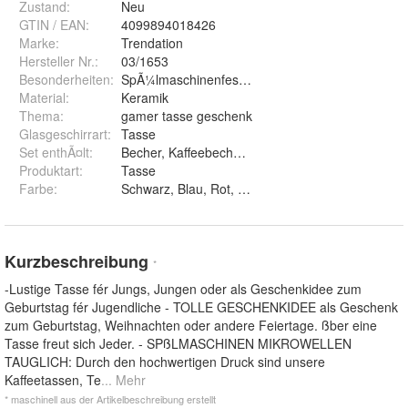
Zustand:
Neu
GTIN / EAN:
4099894018426
Marke:
Trendation
Hersteller Nr.:
03/1653
Besonderheiten
:
SpÃ¼lmaschinenfest, Mikrowellengeeignet, FÃ¼r
Material
:
Keramik
Thema
:
gamer tasse geschenk
Glasgeschirrart
:
Tasse
Set enthÃ¤lt
:
Becher, Kaffeebecher, Tasse, Kaffeetasse
Produktart
:
Tasse
Farbe
:
Schwarz, Blau, Rot, Rosa, GrÃ¼n und WeiÃ?
Kurzbeschreibung
*
-Lustige Tasse fér Jungs, Jungen oder als Geschenkidee zum
Geburtstag fér Jugendliche - TOLLE GESCHENKIDEE als Geschenk
zum Geburtstag, Weihnachten oder andere Feiertage. ßber eine
Tasse freut sich Jeder. - SPßLMASCHINEN MIKROWELLEN
TAUGLICH: Durch den hochwertigen Druck sind unsere
Kaffeetassen, Te
... Mehr
* maschinell aus der Artikelbeschreibung erstellt