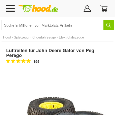
Hood
›
Spielzeug
›
Kinderfahrzeuge
›
Elektrofahrzeuge
Luftreifen für John Deere Gator von Peg
Perego
195