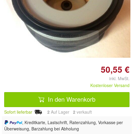
Doppelt antippen zum
vergrößern
50,55 €
inkl. MwSt.
Kostenloser Versand
In den Warenkorb
Sofort lieferbar
2
Auf Lager
2
 verkauft
, Kreditkarte, Lastschrift, Ratenzahlung, Vorkasse per
Überweisung, Barzahlung bei Abholung