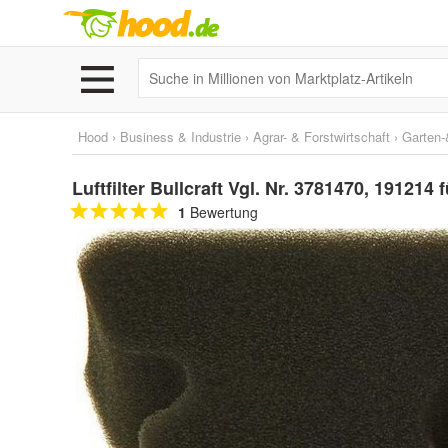
Hood
›
Business & Industrie
›
Agrar- & Forstwirtschaft
›
Garten-
Luftfilter Bullcraft Vgl. Nr. 3781470, 191214
1
Bewertung