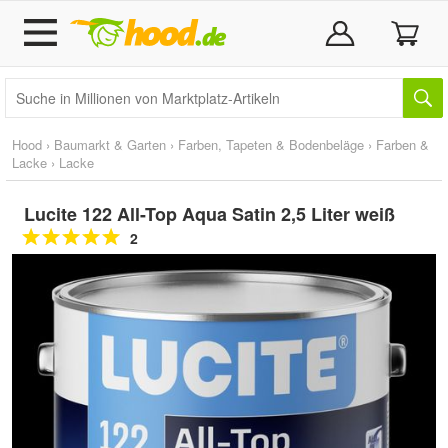
Hood
›
Baumarkt & Garten
›
Farben, Tapeten & Bodenbeläge
›
Farben &
Lacke
›
Lacke
Lucite 122 All-Top Aqua Satin 2,5 Liter weiß
2