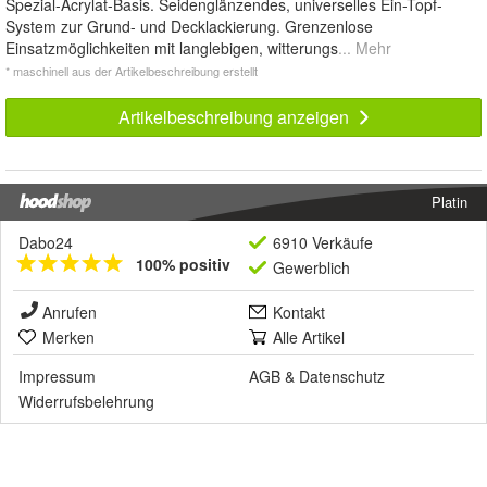
Spezial-Acrylat-Basis. Seidenglänzendes, universelles Ein-Topf-
System zur Grund- und Decklackierung. Grenzenlose
Einsatzmöglichkeiten mit langlebigen, witterungs
... Mehr
* maschinell aus der Artikelbeschreibung erstellt
Artikelbeschreibung anzeigen
Platin
Dabo24
6910 Verkäufe
100% positiv
Gewerblich
Anrufen
Kontakt
Merken
Alle Artikel
Impressum
AGB
&
Datenschutz
Widerrufsbelehrung