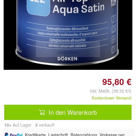
Doppelt antippen zum
vergrößern
95,80 €
inkl. MwSt. (38,32 €/l)
Kostenloser Versand
In den Warenkorb
10+
Auf Lager
3
 verkauft
, Kreditkarte, Lastschrift, Ratenzahlung, Vorkasse per