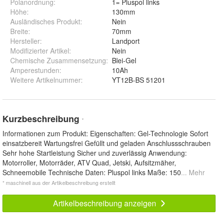
Polanordnung
:
1= Pluspol links
Höhe
:
130mm
Ausländisches Produkt
:
Nein
Breite
:
70mm
Hersteller
:
Landport
Modifizierter Artikel
:
Nein
Chemische Zusammensetzung
:
Blei-Gel
Amperestunden
:
10Ah
Weitere Artikelnummer
:
YT12B-BS 51201
Kurzbeschreibung
*
Informationen zum Produkt: Eigenschaften: Gel-Technologie Sofort
einsatzbereit Wartungsfrei Gefüllt und geladen Anschlussschrauben
Sehr hohe Startleistung Sicher und zuverlässig Anwendung:
Motorroller, Motorräder, ATV Quad, Jetski, Aufsitzmäher,
Schneemobile Technische Daten: Pluspol links Maße: 150
... Mehr
* maschinell aus der Artikelbeschreibung erstellt
Artikelbeschreibung anzeigen