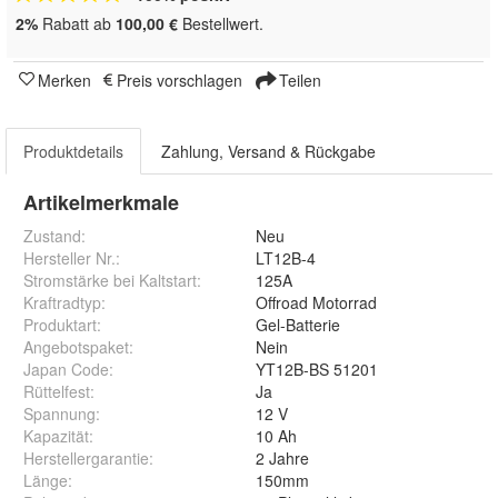
2%
Rabatt ab
100,00 €
Bestellwert.
Merken
Preis vorschlagen
Teilen
Produktdetails
Zahlung, Versand & Rückgabe
Artikelmerkmale
Zustand:
Neu
Hersteller Nr.:
LT12B-4
Stromstärke bei Kaltstart
:
125A
Kraftradtyp
:
Offroad Motorrad
Produktart
:
Gel-Batterie
Angebotspaket
:
Nein
Japan Code
:
YT12B-BS 51201
Rüttelfest
:
Ja
Spannung
:
12 V
Kapazität
:
10 Ah
Herstellergarantie
:
2 Jahre
Länge
:
150mm