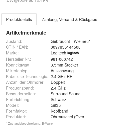
2 Angebote ab 70,49 €
Produktdetails
Zahlung, Versand & Rückgabe
Artikelmerkmale
Zustand:
Gebraucht - Wie neu*
GTIN / EAN:
0097855144508
Marke:
Logitech
Hersteller Nr.:
981-000742
Konnektivität
:
3,5mm Stecker
Mikrofontyp
:
Ausschwung
Kabellose Technologie
:
2.4 GHz RF
Anzahl der Ohrhörer
:
Doppelt
Frequenzband
:
2.4 GHz
Besonderheiten
:
Surround Sound
Farbrichtung
:
Schwarz
Modell
:
G935
Formfaktor
:
Kopfband
Produktart
:
Ohrmuschel (Over the Ohr)
* Zustandsbeschreibung: B-Ware