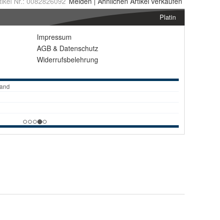
tikel Nr.:
0082826092
Melden
|
Ähnlichen
Artikel verkaufen
Platin
Impressum
AGB
&
Datenschutz
Widerrufsbelehrung