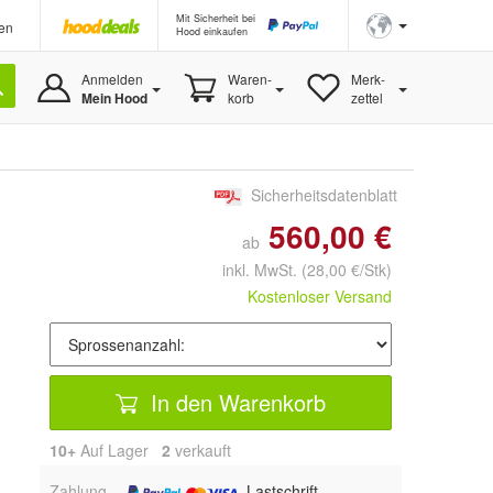
Mit Sicherheit bei
en
Hood einkaufen
Anmelden
Waren-
Merk-
Mein Hood
korb
zettel
Sicherheitsdatenblatt
560,00 €
ab
inkl. MwSt.
(28,00 €/Stk)
Kostenloser Versand
In den Warenkorb
10+
Auf Lager
2
 verkauft
Zahlung
, Lastschrift,