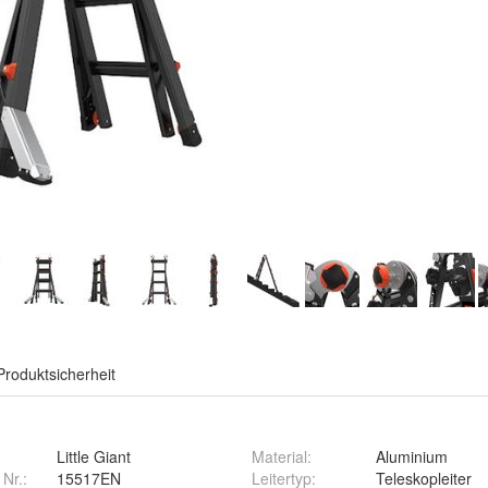
Produktsicherheit
Little Giant
Material
:
Aluminium
 Nr.:
15517EN
Leitertyp
:
Teleskopleiter