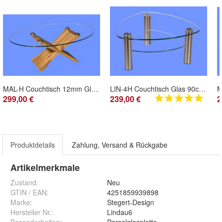
MAL-H Couchtisch 12mm Glasplatte oval oder rechteck Massivholz Kreuzgestell ab Werk
LIN-4H Couchtisch Glas 90cm Ø Wankelform mit oder ohne Ablage Chromgestell mit Rolle
299,00 €
239,00 €
2
Produktdetails
Zahlung, Versand & Rückgabe
Artikelmerkmale
Zustand:
Neu
GTIN / EAN:
4251859939898
Marke:
Stegert-Design
Hersteller Nr.:
Lindau6