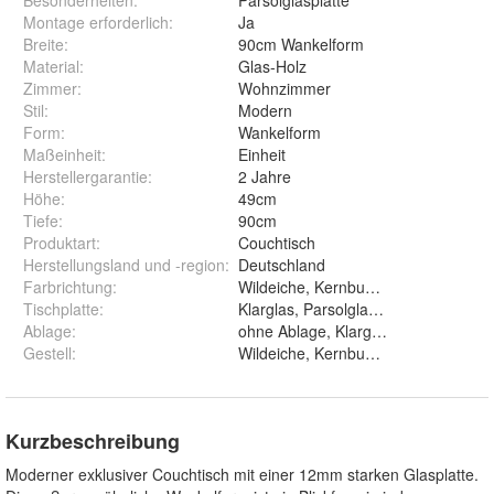
Besonderheiten
:
Parsolglasplatte
Montage erforderlich
:
Ja
Breite
:
90cm Wankelform
Material
:
Glas-Holz
Zimmer
:
Wohnzimmer
Stil
:
Modern
Form
:
Wankelform
Maßeinheit
:
Einheit
Herstellergarantie
:
2 Jahre
Höhe
:
49cm
Tiefe
:
90cm
Produktart
:
Couchtisch
Herstellungsland und -region
:
Deutschland
Farbrichtung
:
Wildeiche, Kernbuche, Lack Weiß H
Tischplatte
:
Klarglas, Parsolglas und Satinoglas
Ablage
:
Gestell
:
Wildeiche, Kernbuch
Kurzbeschreibung
Moderner exklusiver Couchtisch mit einer 12mm starken Glasplatte.