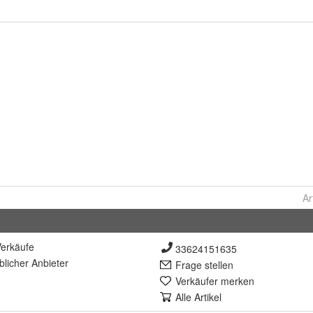
Ar
erkäufe
33624151635
lich
er Anbieter
Frage stellen
Verkäufer merken
Alle Artikel