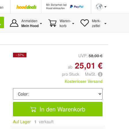
Mit Sicherheit bei
en
Hood einkaufen
Anmelden
Waren-
Merk-
Mein Hood
korb
zettel
- 57%
UVP:
58,00 €
25,01 €
ab
pro Stuck MwSt.
Kostenloser Versand
In den Warenkorb
Auf Lager
1
 verkauft