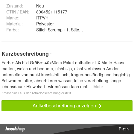
Zustand:
Neu
GTIN / EAN:
8004521115177
Marke:
ITPVH
Material
:
Polyester
Farbe
:
Kurzbeschreibung
*
Farbe: Als bild Größe: 40x60cm Paket enthalten:1 X Matte Hause
matten, weich und bequem, nicht slip, nicht verblassen An der
unterseite von punkt kunststoff tuch, tragen-beständig und langlebig
Schwamm futter, absorbieren wasser, feine verarbeitung, lange
lebensdauer Hinweis: 1. wir müssen fach matt
... Mehr
* maschinell aus der Artikelbeschreibung erstellt
Artikelbeschreibung anzeigen
Platin