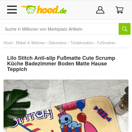
Hood
›
Möbel & Wohnen
›
Dekoration
›
Türdekoration
›
Fußmatten
Lilo Stitch Anti-slip Fußmatte Cute Scrump
Küche Badezimmer Boden Matte Hause
Teppich