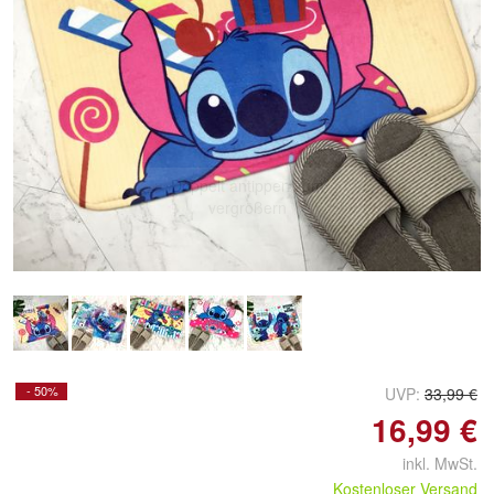
Doppelt antippen zum
vergrößern
- 50%
UVP:
33,99 €
16,99 €
inkl. MwSt.
Kostenloser Versand