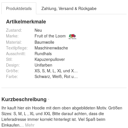
Produktdetails
Zahlung, Versand & Rückgabe
Artikelmerkmale
Zustand:
Neu
Marke:
Fruit of the Loom
Material
:
Baumwolle
Textilpflege
:
Maschinenwäsche
Ausschnitt
:
Rundhals
Stil
:
Kapuzenpullover
Design
:
Unifarben
Größe
:
XS, S, M, L, XL und XXL
Farbe
:
Schwarz, Weiß, Rot und Blau
Kurzbeschreibung
*
Ihr kauft hier ein Hoodie mit dem oben abgebildeten Motiv. Größen
Sizes: S, M, L , XL und XXL Bitte darauf achten, dass die
Lieferadresse immer korrekt hinterlegt ist. Viel Spaß beim
Einkaufen.
... Mehr