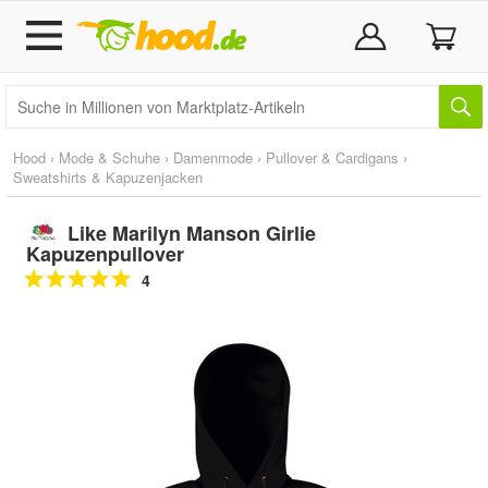
Hood
›
Mode & Schuhe
›
Damenmode
›
Pullover & Cardigans
›
Sweatshirts & Kapuzenjacken
Like Marilyn Manson Girlie
Kapuzenpullover
4