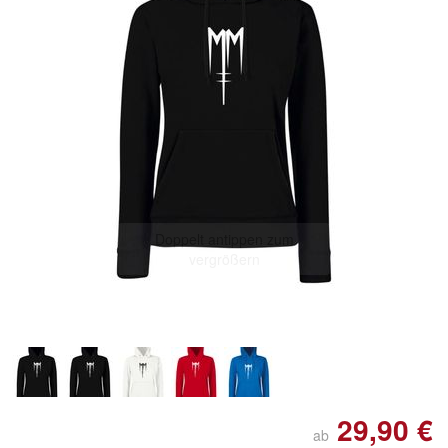
Doppelt antippen zum
vergrößern
29,90 €
ab