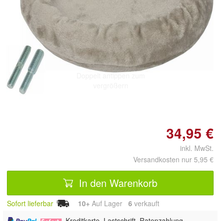
Doppelt antippen zum
vergrößern
34,95 €
inkl. MwSt.
Versandkosten nur 5,95 €
In den Warenkorb
Sofort lieferbar
10+
Auf Lager
6
 verkauft
,
, Kreditkarte, Lastschrift, Ratenzahlung,