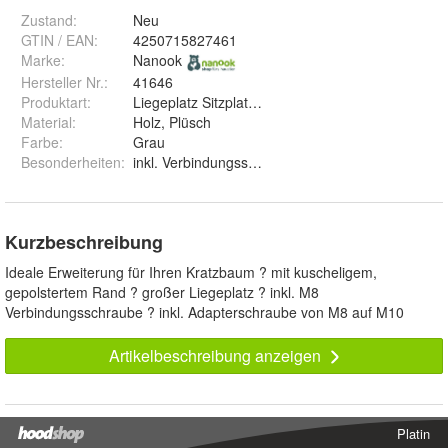
Zustand:
Neu
GTIN / EAN:
4250715827461
Marke:
Nanook
Hersteller Nr.:
41646
Produktart
:
Liegeplatz Sitzplatz Kratzbaumzubehör
Material
:
Holz, Plüsch
Farbe
:
Grau
Besonderheiten
:
inkl. Verbindungsschraube
Kurzbeschreibung
Ideale Erweiterung für Ihren Kratzbaum ? mit kuscheligem,
gepolstertem Rand ? großer Liegeplatz ? inkl. M8
Verbindungsschraube ? inkl. Adapterschraube von M8 auf M10
Artikelbeschreibung anzeigen
Platin