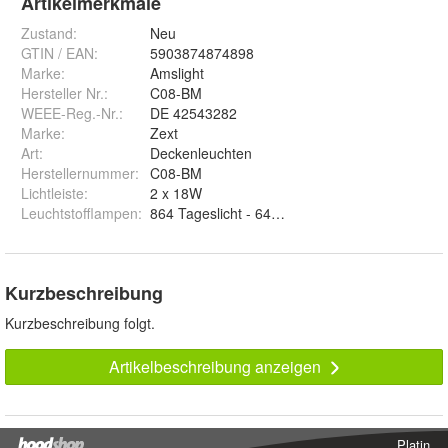
Artikelmerkmale
Zustand:
Neu
GTIN / EAN:
5903874874898
Marke:
Amslight
Hersteller Nr.:
C08-BM
WEEE-Reg.-Nr.
:
DE 42543282
Marke
:
Zext
Art
:
Deckenleuchten
Herstellernummer
:
C08-BM
Lichtleiste
:
2 x 18W
Leuchtstofflampen
:
Kurzbeschreibung
Kurzbeschreibung folgt.
Artikelbeschreibung anzeigen
Platin