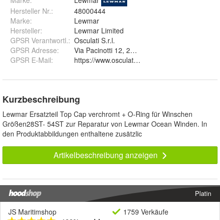
Marke:
Lewmar
Hersteller Nr.:
48000444
Marke
:
Lewmar
Hersteller
:
Lewmar Limited
GPSR Verantwortl.
:
Osculati S.r.l.
GPSR Adresse
:
Via Pacinotti 12, 20054 Segrate
GPSR E-Mail
:
https://www.osculati.com/it/page/Contact-Us
Kurzbeschreibung
Lewmar Ersatzteil Top Cap verchromt + O-Ring für Winschen
Größen28ST- 54ST zur Reparatur von Lewmar Ocean Winden. In
den Produktabbildungen enthaltene zusätzlic
Artikelbeschreibung anzeigen
Platin
JS Maritimshop
1759 Verkäufe