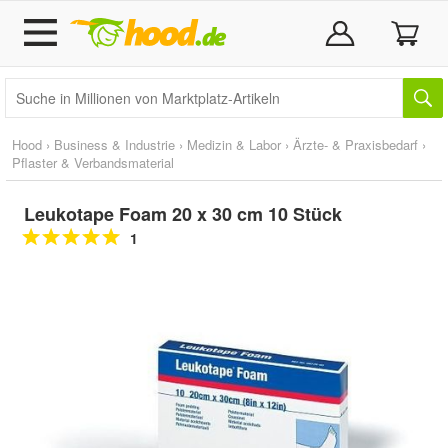
Hood
›
Business & Industrie
›
Medizin & Labor
›
Ärzte- & Praxisbedarf
›
Pflaster & Verbandsmaterial
Leukotape Foam 20 x 30 cm 10 Stück
1