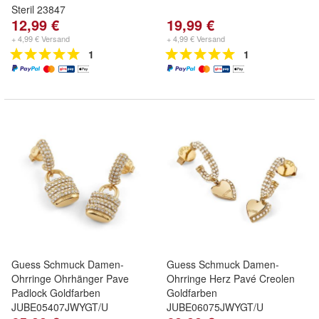
Steril 23847
12,99 €
19,99 €
+ 4,99 € Versand
+ 4,99 € Versand
1
1
Guess Schmuck Damen-
Guess Schmuck Damen-
Ohrringe Ohrhänger Pave
Ohrringe Herz Pavé Creolen
Padlock Goldfarben
Goldfarben
JUBE05407JWYGT/U
JUBE06075JWYGT/U