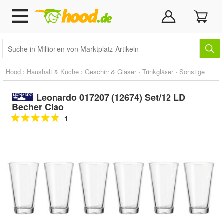
Hood
›
Haushalt & Küche
›
Geschirr & Gläser
›
Trinkgläser
›
Sonstige
Leonardo 017207 (12674) Set/12 LD
Becher Ciao
1