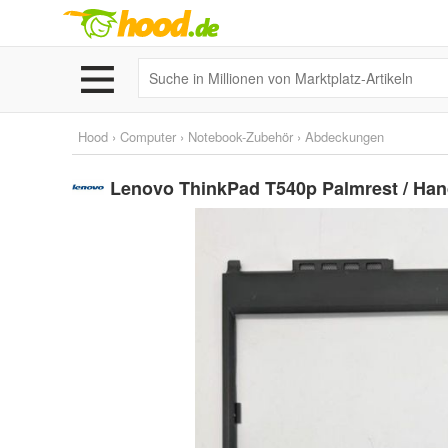
Hood
›
Computer
›
Notebook-Zubehör
›
Abdeckungen
Lenovo ThinkPad T540p Palmrest / Han