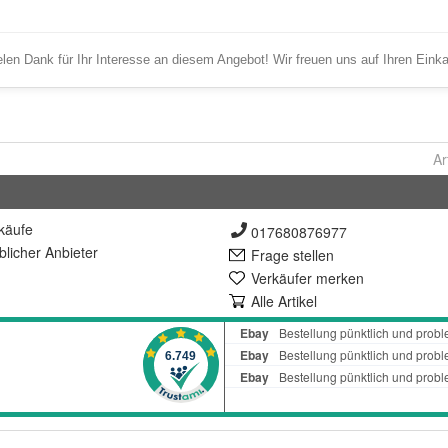
Ar
käufe
017680876977
lich
er Anbieter
Frage stellen
Verkäufer merken
Alle Artikel