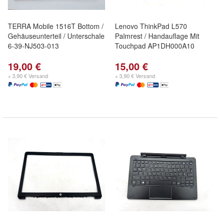
TERRA Mobile 1516T Bottom /
Lenovo ThinkPad L570
Gehäuseunterteil / Unterschale
Palmrest / Handauflage Mit
6-39-NJ503-013
Touchpad AP1DH000A10
19,00 €
15,00 €
+ 3,90 € Versand
+ 3,90 € Versand