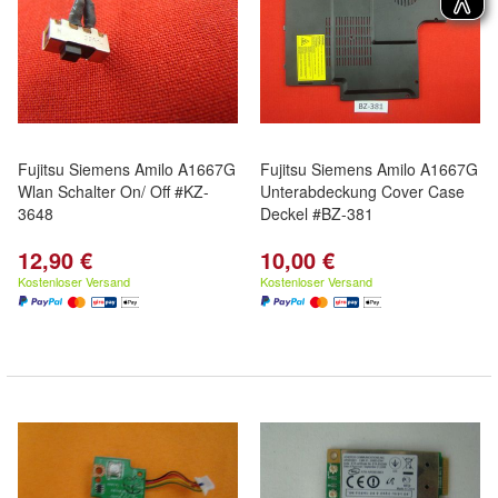
Fujitsu Siemens Amilo A1667G
Fujitsu Siemens Amilo A1667G
Wlan Schalter On/ Off #KZ-
Unterabdeckung Cover Case
3648
Deckel #BZ-381
12,90 €
10,00 €
Kostenloser Versand
Kostenloser Versand