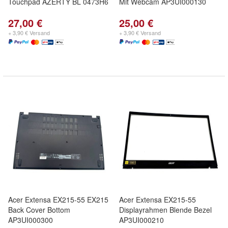
Touchpad AZERTY BL 0473H6
Mit Webcam AP3UI000130
27,00 €
25,00 €
+ 3,90 € Versand
+ 3,90 € Versand
Acer Extensa EX215-55 EX215
Acer Extensa EX215-55
Back Cover Bottom
Displayrahmen Blende Bezel
AP3UI000300
AP3UI000210