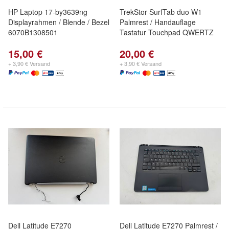
HP Laptop 17-by3639ng
TrekStor SurfTab duo W1
Displayrahmen / Blende / Bezel
Palmrest / Handauflage
6070B1308501
Tastatur Touchpad QWERTZ
15,00 €
20,00 €
+ 3,90 € Versand
+ 3,90 € Versand
Dell Latitude E7270
Dell Latitude E7270 Palmrest /