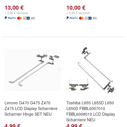
13,00 €
10,00 €
+ 3,90 € Versand
+ 3,90 € Versand
Lenovo G470 G475 Z470
Toshiba L655 L655D L650
Z475 LCD Display Scharniere
L650D FBBL6007010
Scharnier Hinge SET NEU
FBBL6008010 LCD Display
Scharniere NEU
4,99 €
4,99 €