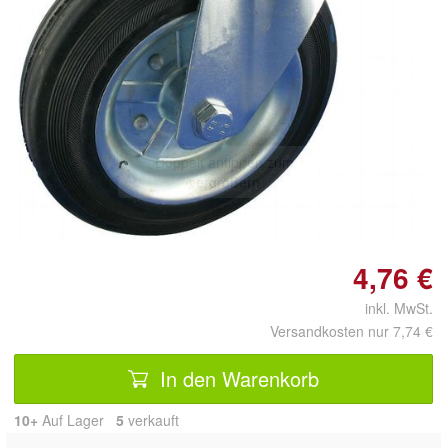
Doppelt antippen zum
vergrößern
4,76 €
inkl. MwSt.
Versandkosten nur 7,74 €
In den Warenkorb
10+
Auf Lager
5
 verkauft