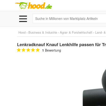
Hood
›
Business & Industrie
›
Agrar- & Forstwirtschaft
›
Land- &
Lenkradknauf Knauf Lenkhilfe passen für 
1
Bewertung