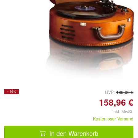
Doppelt antippen zum
vergrößern
- 16%
UVP:
189,00 €
158,96 €
inkl. MwSt.
Kostenloser Versand
In den Warenkorb