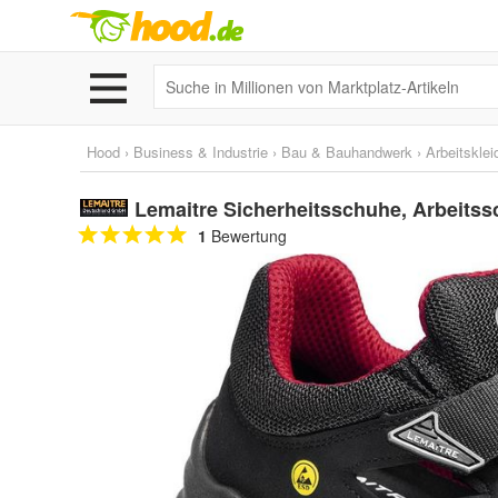
Hood
›
Business & Industrie
›
Bau & Bauhandwerk
›
Arbeitskle
Lemaitre Sicherheitsschuhe, Arbeitssc
1
Bewertung