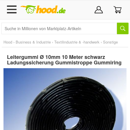
Hood
›
Business & Industrie
›
Textilindustrie & -handwerk
›
Sonstige
Leitergummi Ø 10mm 10 Meter schwarz
Ladungssicherung Gummistroppe Gummiring