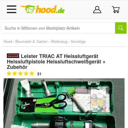
Hood
›
Baumarkt & Garten
›
Werkzeug
›
Sonstige
Leister TRIAC AT Heissluftgerät
Heissluftpistole Heissluftschweißgerät +
Zubehör
31