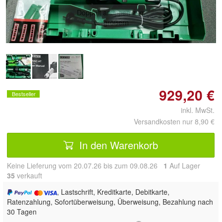
Doppelt antippen zum
vergrößern
929,20 €
Bestseller
inkl. MwSt.
Versandkosten nur 8,90 €
In den Warenkorb
Keine Lieferung vom 20.07.26 bis zum 09.08.26
1
Auf Lager
35
 verkauft
, Lastschrift, Kreditkarte, Debitkarte,
Ratenzahlung, Sofortüberweisung, Überweisung, Bezahlung nach
30 Tagen