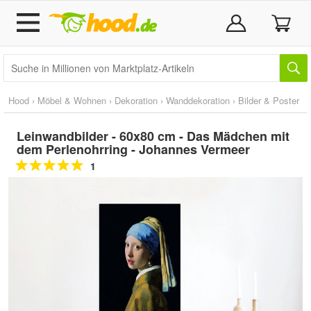
Hood
›
Möbel & Wohnen
›
Dekoration
›
Wanddekoration
›
Bilder & Poster
Leinwandbilder - 60x80 cm - Das Mädchen mit
dem Perlenohrring - Johannes Vermeer
1