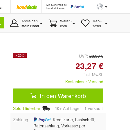
Mit Sicherheit bei
en
Hood einkaufen
Anmelden
Waren-
Merk-
Mein Hood
korb
zettel
- 20%
UVP:
28,99 €
23,27 €
inkl. MwSt.
Kostenloser Versand
In den Warenkorb
Sofort lieferbar
10+
Auf Lager
1
 verkauft
Zahlung
, Kreditkarte, Lastschrift,
Ratenzahlung, Vorkasse per