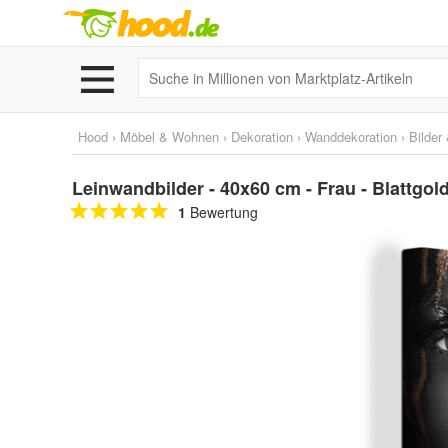
Hood
›
Möbel & Wohnen
›
Dekoration
›
Wanddekoration
›
Bilder
Leinwandbilder - 40x60 cm - Frau - Blattgol
1
Bewertung