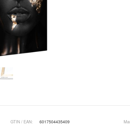
GTIN / EAN:
6017504435409
Ma