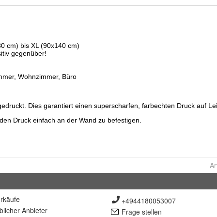
Ar
rkäufe
+4944180053007
lich
er Anbieter
Frage stellen