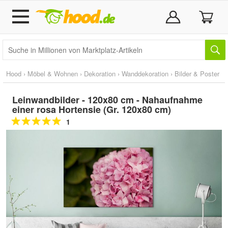
Hood
›
Möbel & Wohnen
›
Dekoration
›
Wanddekoration
›
Bilder & Poster
Leinwandbilder - 120x80 cm - Nahaufnahme
einer rosa Hortensie (Gr. 120x80 cm)
1