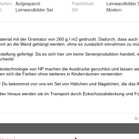
heiten
:
Aufgespannt
Paketinhalt
:
Leinwandbilder 
t
:
Leinwandbilder Set
Stil
:
Modern
Ar