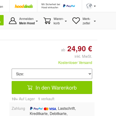
Mit Sicherheit bei
en
Hood einkaufen
Anmelden
Waren-
Merk-
Mein Hood
korb
zettel
24,90 €
ab
inkl. MwSt.
Kostenloser Versand
In den Warenkorb
10+
Auf Lager
1
 verkauft
Zahlung
, Lastschrift,
Kreditkarte, Debitkarte,