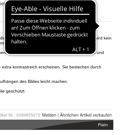
Set, Montageelemente
tikel Nr.:
0099855072
Melden
|
Ähnlichen
Artikel verkaufen
Platin