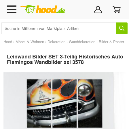
Hood
›
Möbel & Wohnen
›
Dekoration
›
Wanddekoration
›
Bilder & Poster
Leinwand Bilder SET 3-Teilig Historisches Auto
Flamingos Wandbilder xxl 3578