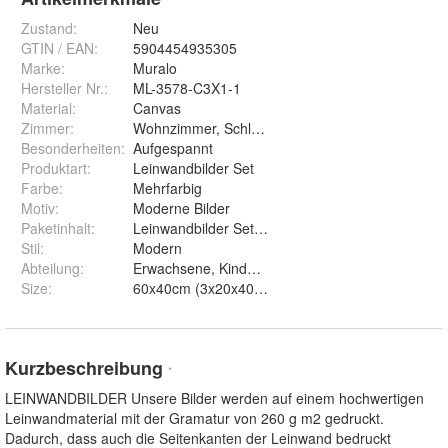
Zustand:
Neu
GTIN / EAN:
5904454935305
Marke:
Muralo
Hersteller Nr.:
ML-3578-C3X1-1
Material
:
Canvas
Zimmer
:
Wohnzimmer, Schlafzimmer, Kinderzimmer
Besonderheiten
:
Aufgespannt
Produktart
:
Leinwandbilder Set
Farbe
:
Mehrfarbig
Motiv
:
Moderne Bilder
Paketinhalt
:
Leinwandbilder Set, Montageelemente
Stil
:
Modern
Abteilung
:
Erwachsene, Kinder, Mann, Frau
Size
:
Kurzbeschreibung
*
LEINWANDBILDER Unsere Bilder werden auf einem hochwertigen
Leinwandmaterial mit der Gramatur von 260 g m2 gedruckt.
Dadurch, dass auch die Seitenkanten der Leinwand bedruckt