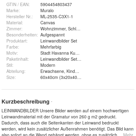
GTIN / EAN:
5904454803437
Marke:
Muralo
Hersteller Nr.:
ML-2535-C3X1-1
Material
:
Canvas
Zimmer
:
Wohnzimmer, Schlafzimmer, Kinderzimmer
Besonderheiten
:
Aufgespannt
Produktart
:
Leinwandbilder Set
Farbe
:
Mehrfarbig
Motiv
:
Stadt Havanna Kuba Flagge Fahrzeug Retro
Paketinhalt
:
Leinwandbilder Set, Montageelemente
Stil
:
Modern
Abteilung
:
Erwachsene, Kinder, Mann, Frau
Size
:
Kurzbeschreibung
*
LEINWANDBILDER Unsere Bilder werden auf einem hochwertigen
Leinwandmaterial mit der Gramatur von 260 g m2 gedruckt.
Dadurch, dass auch die Seitenkanten der Leinwand bedruckt
werden, wird kein zusätzlicher Außenrahmen benötigt. Das Bild kann
also sofort an die Wand gehängt werden, ohne es zusätzlich
... Mehr