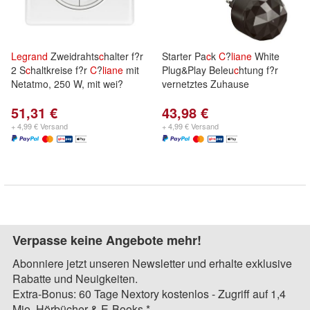
Legrand
Zweidrahts
c
halter f?r
Starter Pa
c
k
C
?
liane
White
2 S
c
haltkreise f?r
C
?
liane
mit
Plug&Play Beleu
c
htung f?r
Netatmo, 250 W, mit wei?
vernetztes Zuhause
51,31 €
43,98 €
+ 4,99 € Versand
+ 4,99 € Versand
Verpasse keine Angebote mehr!
Abonniere jetzt unseren Newsletter und erhalte exklusive
Rabatte und Neuigkeiten.
Extra-Bonus: 60 Tage Nextory kostenlos - Zugriff auf 1,4
Mio. Hörbücher & E-Books.*