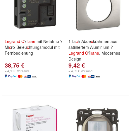
Legrand
C
?
liane
mit Netatmo ?
1-fa
c
h Abde
c
krahmen aus
Mi
c
ro-Beleu
c
htungsmodul mit
satiniertem Aluminium ?
Fernbedienung
Legrand
C
?
liane
, Modernes
Design
38,75 €
9,42 €
+ 4,99 € Versand
+ 4,99 € Versand