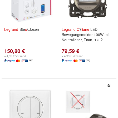
Legrand
-Ste
c
kdosen
Legrand
C
?
liane
LED-
Bewegungsmelder 100W mit
Neutralleiter, Titan, 170?
150,80 €
79,59 €
+ 4,99 € Versand
+ 4,99 € Versand